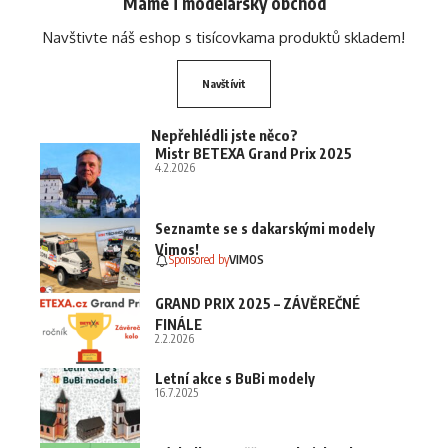
Máme i modelářský obchod
Navštivte náš eshop s tisícovkama produktů skladem!
Navštívit
Nepřehlédli jste něco?
Mistr BETEXA Grand Prix 2025
4.2.2026
Seznamte se s dakarskými modely
Vimos!
Sponsored by
VIMOS
GRAND PRIX 2025 – ZÁVĚREČNÉ
FINÁLE
2.2.2026
Letní akce s BuBi modely
16.7.2025