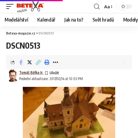
Aa
Modelářství
Kalendář
Jak na to?
Svět hradů
Modely 
Betexa-magazin.cz
>
DSCN0513
DSCN0513
Tomáš Bělka Jr.
Poslední aktualizace: 2017/02/14 at 10:03 PM