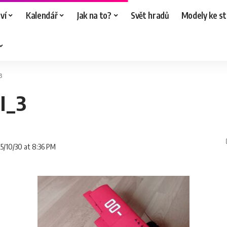
ví
Kalendář
Jak na to?
Svět hradů
Modely ke st
3
I_3
25/10/30 at 8:36 PM