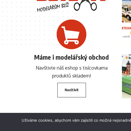
Máme i modelářský obchod
Navštivte náš eshop s tisícovkama
produktů skladem!
Navštívit
Užíváme cookies, abychom vám zajistili co možná nejsnadně