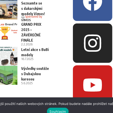
Seznamte se
s dakarskými
modely Vimos!
Sponsored by
VIMOS
GRAND PRIX
2025 –
ZÁVĚREČNÉ
FINÁLE
2.2.2026
Letní akce s BuBi
modely
16.7.2025
Výsledky soutěže
s Dubajskou
karosou
5.6.2025
jší použití našich webových stránek. Pokud budete nadále prohlížet naš
Souhlasím