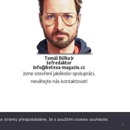
Tomáš Bělka Jr
šefredaktor
info@betexa-magazin.cz
Jsme otevření jakékoliv spolupráci,
neváhejte nás kontaktovat!
e stránky předpokládáme, že s použitím cookies souhlasíte.