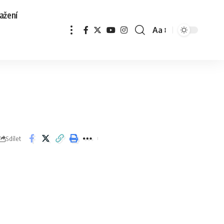
ažení
Aa
Sdílet