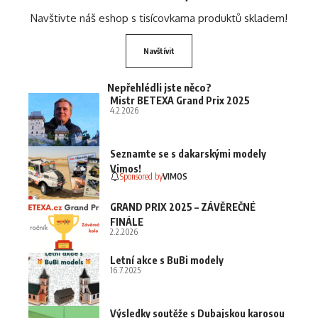
Navštivte náš eshop s tisícovkama produktů skladem!
Navštívit
Nepřehlédli jste něco?
Mistr BETEXA Grand Prix 2025
4.2.2026
Seznamte se s dakarskými modely
Vimos!
Sponsored by
VIMOS
GRAND PRIX 2025 – ZÁVĚREČNÉ
FINÁLE
2.2.2026
Letní akce s BuBi modely
16.7.2025
Výsledky soutěže s Dubajskou karosou