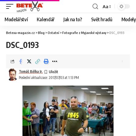
Aa
Modelářství
Kalendář
Jak na to?
Svět hradů
Modely 
Betexa-magazin.cz
>
Blog
>
Ostatní
>
Fotografie z Myjavské výstavy
>
DSC_0193
DSC_0193
Tomáš Bělka Jr.
Poslední aktualizace: 2017/07/03 at 1:13 PM