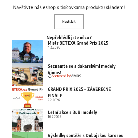
Navštivte náš eshop s tisícovkama produktů skladem!
Navštívit
Nepřehlédli jste něco?
Mistr BETEXA Grand Prix 2025
4.2.2026
Seznamte se s dakarskými modely
Vimos!
Sponsored by
VIMOS
GRAND PRIX 2025 – ZÁVĚREČNÉ
FINÁLE
2.2.2026
Letní akce s BuBi modely
16.7.2025
Výsledky soutěže s Dubajskou karosou