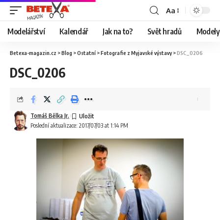
Aa
Modelářství
Kalendář
Jak na to?
Svět hradů
Modely 
Betexa-magazin.cz
>
Blog
>
Ostatní
>
Fotografie z Myjavské výstavy
>
DSC_0206
DSC_0206
Tomáš Bělka Jr.
Poslední aktualizace: 2017/07/03 at 1:14 PM