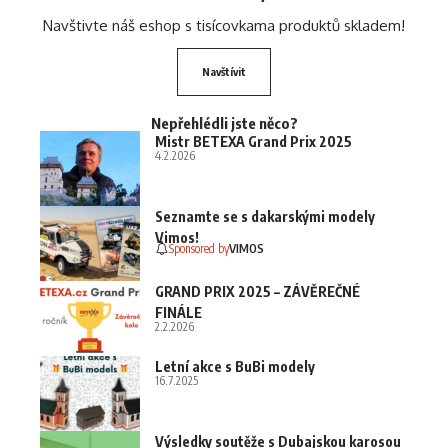
Navštivte náš eshop s tisícovkama produktů skladem!
Navštívit
Nepřehlédli jste něco?
Mistr BETEXA Grand Prix 2025
4.2.2026
Seznamte se s dakarskými modely
Vimos!
Sponsored by
VIMOS
GRAND PRIX 2025 – ZÁVĚREČNÉ
FINÁLE
2.2.2026
Letní akce s BuBi modely
16.7.2025
Výsledky soutěže s Dubajskou karosou