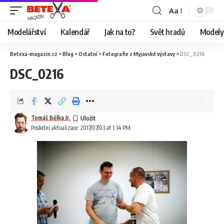
Aa
Modelářství
Kalendář
Jak na to?
Svět hradů
Modely 
Betexa-magazin.cz
>
Blog
>
Ostatní
>
Fotografie z Myjavské výstavy
>
DSC_0216
DSC_0216
Tomáš Bělka Jr.
Poslední aktualizace: 2017/07/03 at 1:14 PM