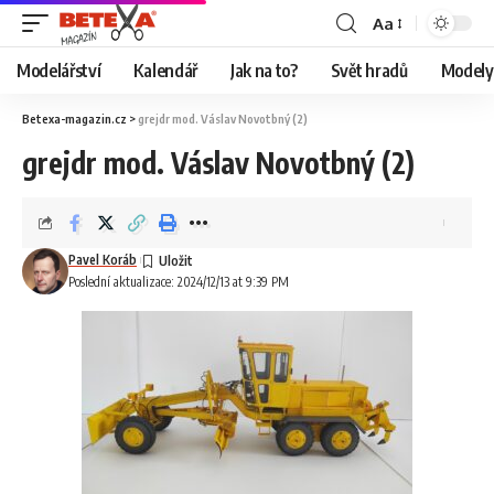
Aa
Modelářství
Kalendář
Jak na to?
Svět hradů
Modely 
Betexa-magazin.cz
>
grejdr mod. Váslav Novotbný (2)
grejdr mod. Váslav Novotbný (2)
Pavel Koráb
Poslední aktualizace: 2024/12/13 at 9:39 PM