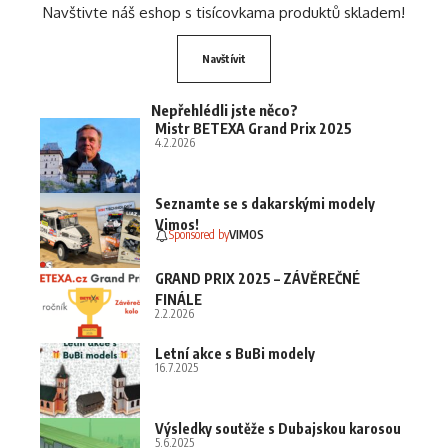
Navštivte náš eshop s tisícovkama produktů skladem!
Navštívit
Nepřehlédli jste něco?
Mistr BETEXA Grand Prix 2025
4.2.2026
Seznamte se s dakarskými modely
Vimos!
Sponsored by
VIMOS
GRAND PRIX 2025 – ZÁVĚREČNÉ
FINÁLE
2.2.2026
Letní akce s BuBi modely
16.7.2025
Výsledky soutěže s Dubajskou karosou
5.6.2025