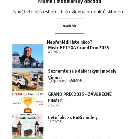
Máme i modelářský obchod
Navštivte náš eshop s tisícovkama produktů skladem!
Navštívit
Nepřehlédli jste něco?
Mistr BETEXA Grand Prix 2025
4.2.2026
Seznamte se s dakarskými modely
Vimos!
Sponsored by
VIMOS
GRAND PRIX 2025 – ZÁVĚREČNÉ
FINÁLE
2.2.2026
Letní akce s BuBi modely
16.7.2025