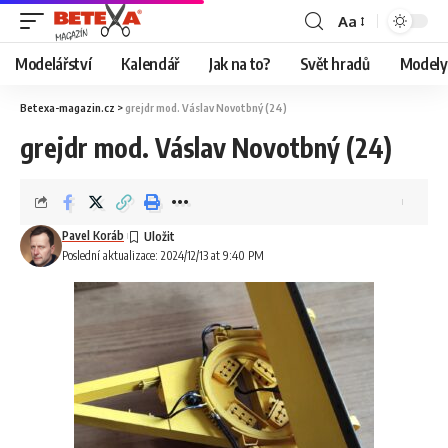
Aa
Modelářství
Kalendář
Jak na to?
Svět hradů
Modely 
Betexa-magazin.cz
>
grejdr mod. Váslav Novotbný (24)
grejdr mod. Váslav Novotbný (24)
Pavel Koráb
Poslední aktualizace: 2024/12/13 at 9:40 PM