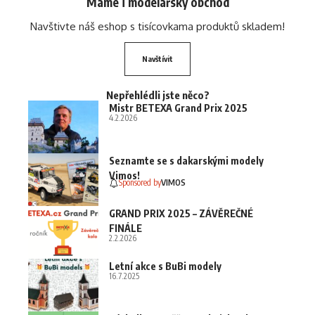
Máme i modelářský obchod
Navštivte náš eshop s tisícovkama produktů skladem!
Navštívit
Nepřehlédli jste něco?
Mistr BETEXA Grand Prix 2025
4.2.2026
Seznamte se s dakarskými modely
Vimos!
Sponsored by
VIMOS
GRAND PRIX 2025 – ZÁVĚREČNÉ
FINÁLE
2.2.2026
Letní akce s BuBi modely
16.7.2025