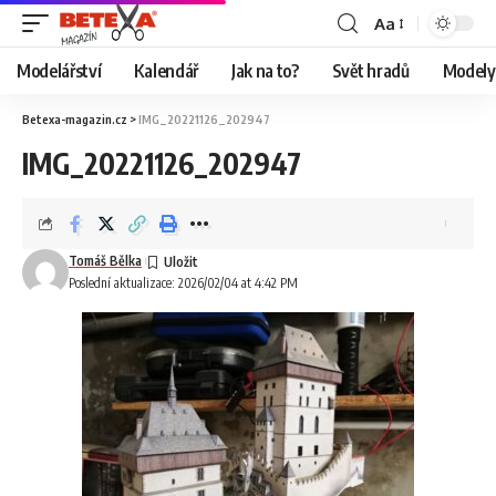
Aa
Modelářství
Kalendář
Jak na to?
Svět hradů
Modely 
Betexa-magazin.cz
>
IMG_20221126_202947
IMG_20221126_202947
Tomáš Bělka
Poslední aktualizace: 2026/02/04 at 4:42 PM