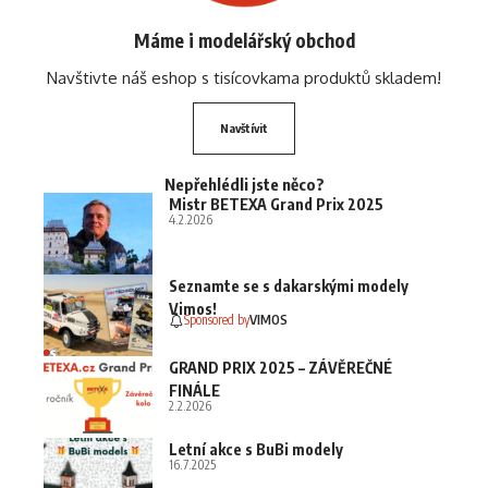
Máme i modelářský obchod
Navštivte náš eshop s tisícovkama produktů skladem!
Navštívit
Nepřehlédli jste něco?
Mistr BETEXA Grand Prix 2025
4.2.2026
Seznamte se s dakarskými modely
Vimos!
Sponsored by
VIMOS
GRAND PRIX 2025 – ZÁVĚREČNÉ
FINÁLE
2.2.2026
Letní akce s BuBi modely
16.7.2025