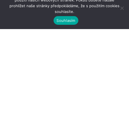
použití našich webových stránek. Pokud budete nadále
prohlížet naše stránky předpokládáme, že s použitím cookies
souhlasíte.
Souhlasím
Kontakty