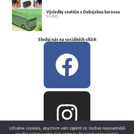
Výsledky soutěže s Dubajskou karosou
5.6.2025
Sleduj nás na sociálních sítích
Užíváme cookies, abychom vám zajistili co možná nejsnadnější