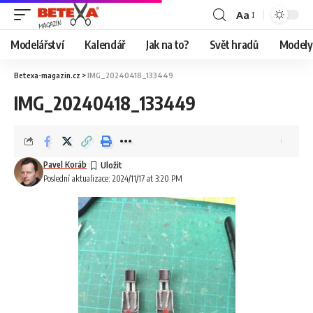
Aa
Modelářství
Kalendář
Jak na to?
Svět hradů
Modely 
Betexa-magazin.cz
>
IMG_20240418_133449
IMG_20240418_133449
Pavel Koráb
Poslední aktualizace: 2024/11/17 at 3:20 PM