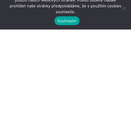
použití našich webových stránek. Pokud budete nadále
prohlížet naše stránky předpokládáme, že s použitím cookies
souhlasíte.
Souhlasím
Kontakty