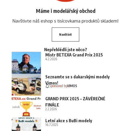
Máme i modelářský obchod
Navštivte náš eshop s tisícovkama produktů skladem!
Navštívit
Nepřehlédli jste něco?
Mistr BETEXA Grand Prix 2025
4.2.2026
Seznamte se s dakarskými modely
Vimos!
Sponsored by
VIMOS
GRAND PRIX 2025 – ZÁVĚREČNÉ
FINÁLE
2.2.2026
Letní akce s BuBi modely
16.7.2025