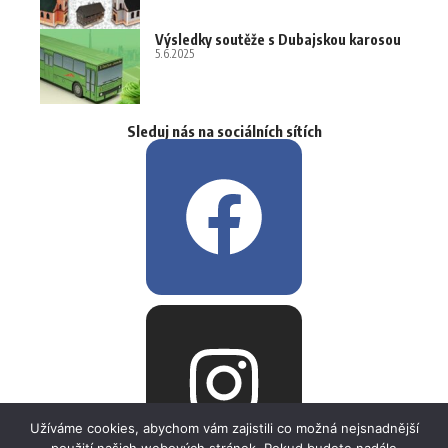
Výsledky soutěže s Dubajskou karosou
5.6.2025
Sleduj nás na sociálních sítích
Užíváme cookies, abychom vám zajistili co možná nejsnadnější