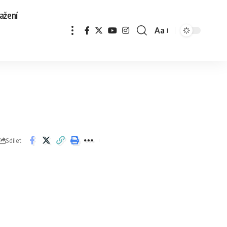
ažení
Aa
Sdílet