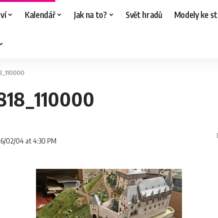
ví
Kalendář
Jak na to?
Svět hradů
Modely ke st
8_110000
818_110000
026/02/04 at 4:30 PM