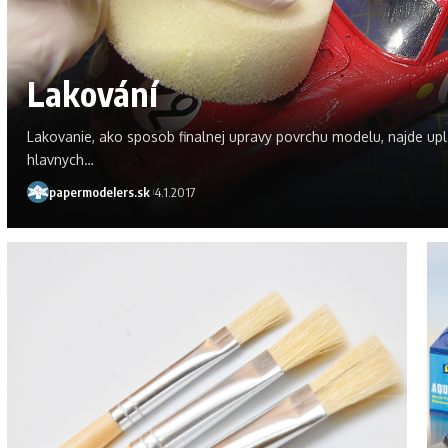
Lakování
Lakovanie, ako sposob finalnej upravy povrchu modelu, najde upl
hlavnych
…
papermodelers.sk
4.1.2017