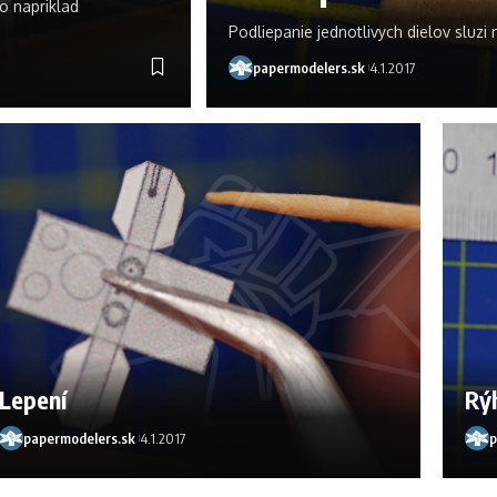
o napriklad
Podliepanie jednotlivych dielov sluzi 
papermodelers.sk
4.1.2017
Lepení
Rý
papermodelers.sk
4.1.2017
p