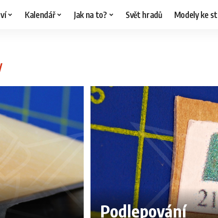
ví
Kalendář
Jak na to?
Svět hradů
Modely ke st
Podlepování