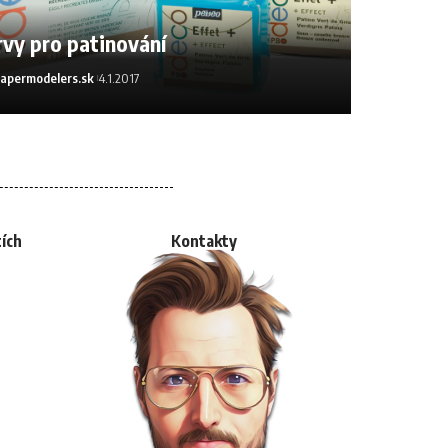
rvy pro patinování
apermodelers.sk
4.1.2017
tích
Kontakty