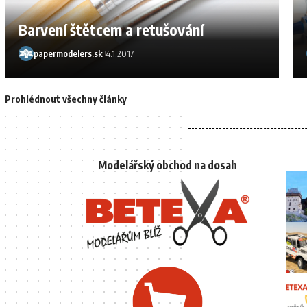
Barvení štětcem a retušování
papermodelers.sk
4.1.2017
Prohlédnout všechny články
Modelářský obchod na dosah