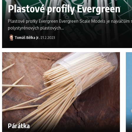
Plastové profily Evergreen
Plastové profily Evergreen Evergreen Scale Models je najväčší
polystyrénových plastových
…
Tomáš Bělka Jr.
21.2.2023
Párátka