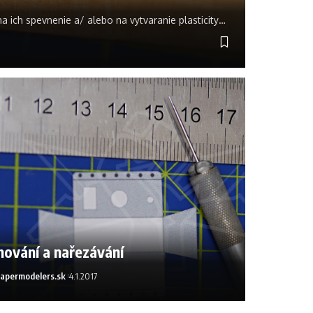
na ich spevnenie a/ alebo na vytvaranie plasticity
…
hování a nařezávání
apermodelers.sk
4.1.2017