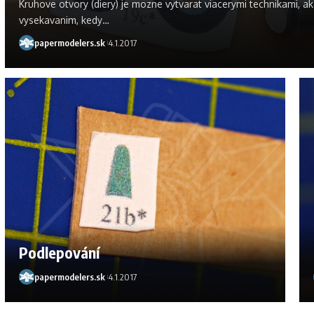
Kruhove otvory (diery) je mozne vytvarat viacerymi technikami, ak
vysekavanim, kedy
…
papermodelers.sk
4.1.2017
Podlepování
papermodelers.sk
4.1.2017