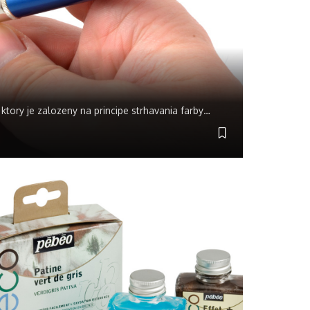
 ktory je zalozeny na principe strhavania farby
…