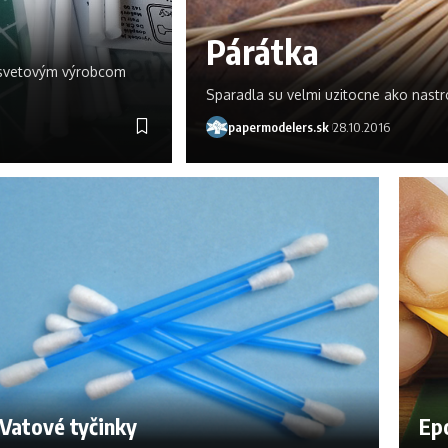
Párátka
m svetovým výrobcom
Sparadla su velmi uzitocne ako nastro
papermodelers.sk
28.10.2016
Vatové tyčinky
Epo