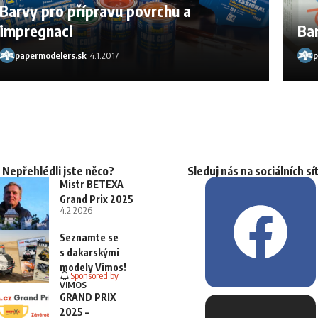
Barvy pro přípravu povrchu a
impregnaci
Ba
papermodelers.sk
4.1.2017
p
Nepřehlédli jste něco?
Sleduj nás na sociálních sí
Mistr BETEXA
Grand Prix 2025
4.2.2026
Seznamte se
s dakarskými
modely Vimos!
Sponsored by
VIMOS
GRAND PRIX
2025 –