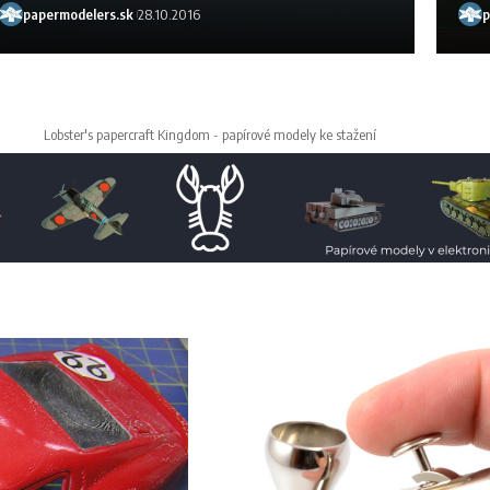
papermodelers.sk
28.10.2016
p
Lobster's papercraft Kingdom - papírové modely ke stažení