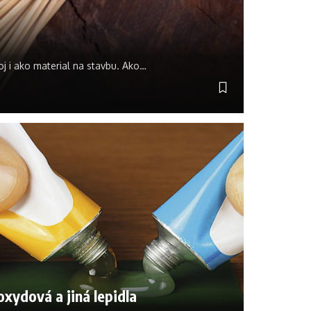
j i ako material na stavbu. Ako
…
xydová a jiná lepidla