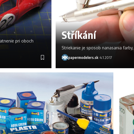
Stříkání
atnenie pri oboch
Striekanie je sposob nanasania farby,
papermodelers.sk
4.1.2017