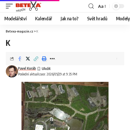
Aa
Modelářství
Kalendář
Jak na to?
Svět hradů
Modely 
Betexa-magazin.cz
>
K
K
Pavel Koráb
Poslední aktualizace: 2026/05/29 at 9:35 PM