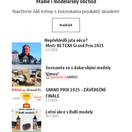
Máme i modelářský obchod
Navštivte náš eshop s tisícovkama produktů skladem!
Navštívit
Nepřehlédli jste něco?
Mistr BETEXA Grand Prix 2025
4.2.2026
Seznamte se s dakarskými modely
Vimos!
Sponsored by
VIMOS
GRAND PRIX 2025 – ZÁVĚREČNÉ
FINÁLE
2.2.2026
Letní akce s BuBi modely
16.7.2025