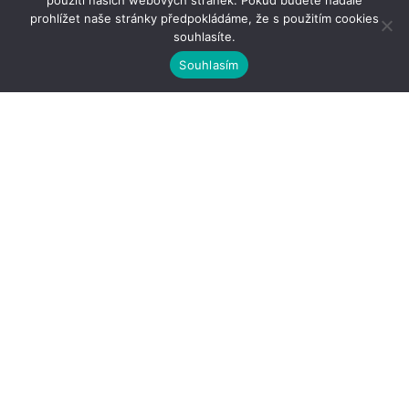
použití našich webových stránek. Pokud budete nadále
prohlížet naše stránky předpokládáme, že s použitím cookies
souhlasíte.
Souhlasím
Kontakty