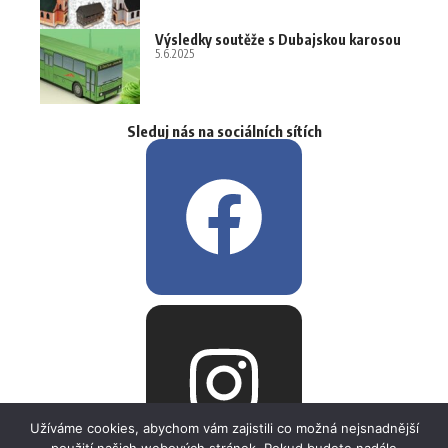
Výsledky soutěže s Dubajskou karosou
5.6.2025
Sleduj nás na sociálních sítích
Užíváme cookies, abychom vám zajistili co možná nejsnadnější