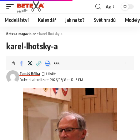
Aa
Modelářství
Kalendář
Jak na to?
Svět hradů
Modely 
Betexa-magazin.cz
>
karel-lhotsky-a
karel-lhotsky-a
Tomáš Bělka
Poslední aktualizace: 2026/05/18 at 12:15 PM