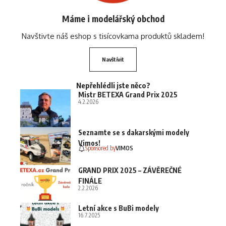
Máme i modelářský obchod
Navštivte náš eshop s tisícovkama produktů skladem!
Navštívit
Nepřehlédli jste něco?
Mistr BETEXA Grand Prix 2025
4.2.2026
Seznamte se s dakarskými modely
Vimos!
Sponsored by
VIMOS
GRAND PRIX 2025 – ZÁVĚREČNÉ
FINÁLE
2.2.2026
Letní akce s BuBi modely
16.7.2025