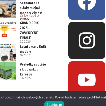
Seznamte se
s dakarskými
modely Vimos!
Sponsored by
VIMOS
GRAND PRIX
2025 –
ZÁVĚREČNÉ
FINÁLE
2.2.2026
Letní akce s BuBi
modely
16.7.2025
Výsledky soutěže
s Dubajskou
karosou
5.6.2025
jší použití našich webových stránek. Pokud budete nadále prohlížet naš
Souhlasím