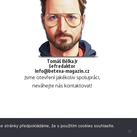
Tomáš Bělka Jr
šefredaktor
info@betexa-magazin.cz
Jsme otevření jakékoliv spolupráci,
neváhejte nás kontaktovat!
e stránky předpokládáme, že s použitím cookies souhlasíte.