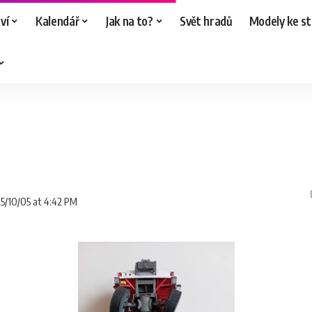
ví
Kalendář
Jak na to?
Svět hradů
Modely ke st
25/10/05 at 4:42 PM