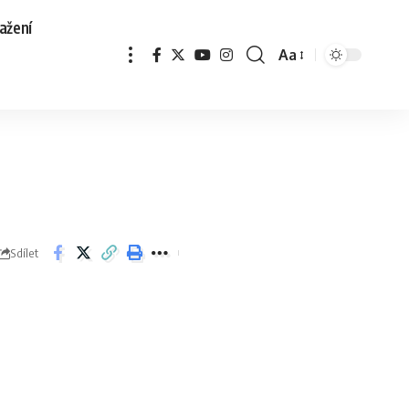
ažení
Aa
Sdílet