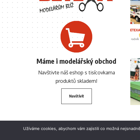
Máme i modelářský obchod
Navštivte náš eshop s tisícovkama
produktů skladem!
Navštívit
Užíváme cookies, abychom vám zajistili co možná nejsnadně