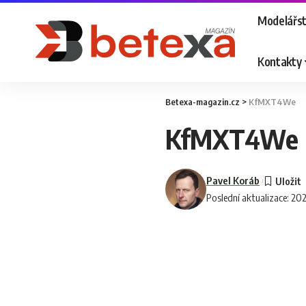
Modelářst
Kontakty
Betexa-magazin.cz
>
KfMXT4We
KfMXT4We
Pavel Koráb
Poslední aktualizace: 20