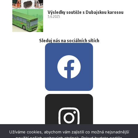
Výsledky soutěže s Dubajskou karosou
5.6.2025
Sleduj nás na sociálních sítích
Užíváme cookies, abychom vám zajistili co možná nejsnadnější