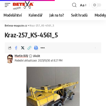
Aa
Modelářství
Kalendář
Jak na to?
Svět hradů
Modely 
Betexa-magazin.cz
>
Kraz-257_KS-4561_5
Kraz-257_KS-4561_5
Martin Bilý
Poslední aktualizace: 2025/10/30 at 8:27 PM