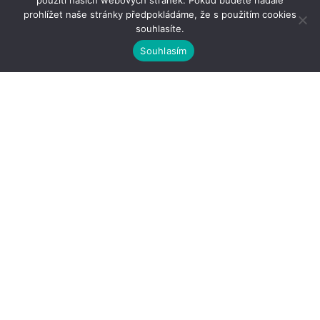
použití našich webových stránek. Pokud budete nadále
prohlížet naše stránky předpokládáme, že s použitím cookies
souhlasíte.
Souhlasím
Kontakty