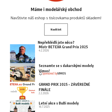
Máme i modelářský obchod
Navštivte náš eshop s tisícovkama produktů skladem!
Navštívit
Nepřehlédli jste něco?
Mistr BETEXA Grand Prix 2025
4.2.2026
Seznamte se s dakarskými modely
Vimos!
Sponsored by
VIMOS
GRAND PRIX 2025 – ZÁVĚREČNÉ
FINÁLE
2.2.2026
Letní akce s BuBi modely
16.7.2025