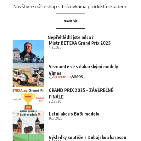
Navštivte náš eshop s tisícovkama produktů skladem!
Navštívit
Nepřehlédli jste něco?
Mistr BETEXA Grand Prix 2025
4.2.2026
Seznamte se s dakarskými modely
Vimos!
Sponsored by
VIMOS
GRAND PRIX 2025 – ZÁVĚREČNÉ
FINÁLE
2.2.2026
Letní akce s BuBi modely
16.7.2025
Výsledky soutěže s Dubajskou karosou