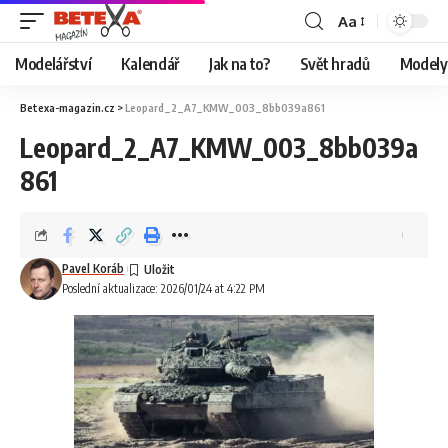
Aa
Modelářství
Kalendář
Jak na to?
Svět hradů
Modely 
Betexa-magazin.cz
>
Leopard_2_A7_KMW_003_8bb039a861
Leopard_2_A7_KMW_003_8bb039a
861
Pavel Koráb
Poslední aktualizace: 2026/01/24 at 4:22 PM