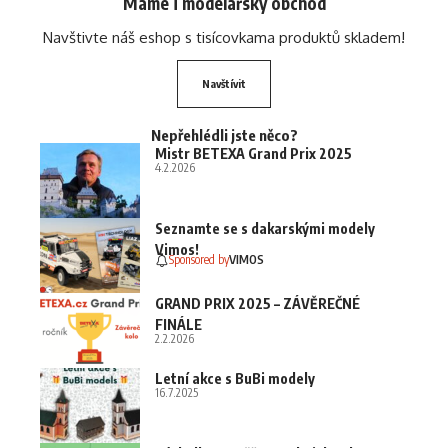
Máme i modelářský obchod
Navštivte náš eshop s tisícovkama produktů skladem!
Navštívit
Nepřehlédli jste něco?
Mistr BETEXA Grand Prix 2025
4.2.2026
Seznamte se s dakarskými modely
Vimos!
Sponsored by
VIMOS
GRAND PRIX 2025 – ZÁVĚREČNÉ
FINÁLE
2.2.2026
Letní akce s BuBi modely
16.7.2025