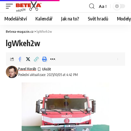
Aa
Modelářství
Kalendář
Jak na to?
Svět hradů
Modely 
Betexa-magazin.cz
>
lgWkeh2w
lgWkeh2w
Pavel Koráb
Poslední aktualizace: 2025/10/05 at 4:42 PM