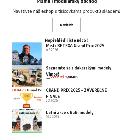
Máme i modelářský obchod
Navštivte náš eshop s tisícovkama produktů skladem!
Navštívit
Nepřehlédli jste něco?
Mistr BETEXA Grand Prix 2025
4.2.2026
Seznamte se s dakarskými modely
Vimos!
Sponsored by
VIMOS
GRAND PRIX 2025 – ZÁVĚREČNÉ
FINÁLE
2.2.2026
Letní akce s BuBi modely
16.7.2025