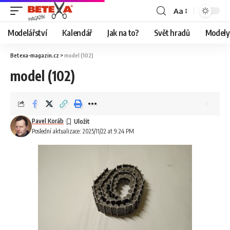
Aa
Modelářství
Kalendář
Jak na to?
Svět hradů
Modely 
Betexa-magazin.cz
>
model (102)
model (102)
Pavel Koráb
Poslední aktualizace: 2025/11/22 at 9:24 PM