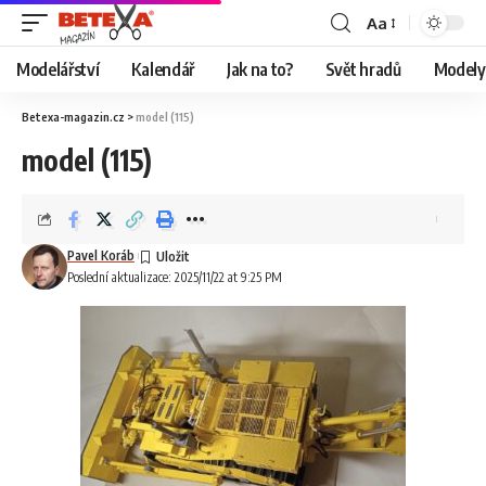
Aa
Modelářství
Kalendář
Jak na to?
Svět hradů
Modely 
Betexa-magazin.cz
>
model (115)
model (115)
Pavel Koráb
Poslední aktualizace: 2025/11/22 at 9:25 PM