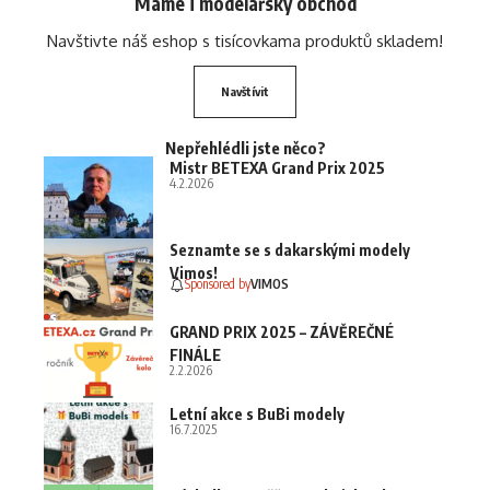
Máme i modelářský obchod
Navštivte náš eshop s tisícovkama produktů skladem!
Navštívit
Nepřehlédli jste něco?
Mistr BETEXA Grand Prix 2025
4.2.2026
Seznamte se s dakarskými modely
Vimos!
Sponsored by
VIMOS
GRAND PRIX 2025 – ZÁVĚREČNÉ
FINÁLE
2.2.2026
Letní akce s BuBi modely
16.7.2025