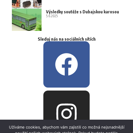
Výsledky soutěže s Dubajskou karosou
5.6.2025
Sleduj nás na sociálních sítích
Užíváme cookies, abychom vám zajistili co možná nejsnadnější