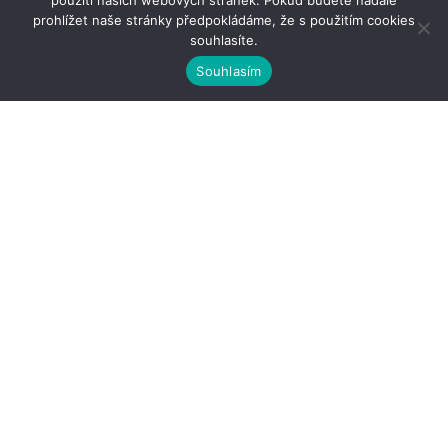
použití našich webových stránek. Pokud budete nadále
prohlížet naše stránky předpokládáme, že s použitím cookies
souhlasíte.
Souhlasím
Kontakty