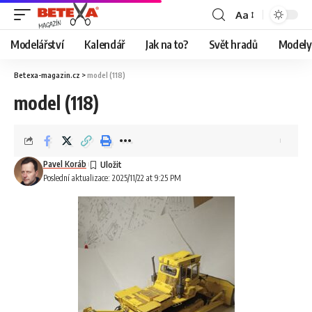
Aa
Modelářství
Kalendář
Jak na to?
Svět hradů
Modely 
Betexa-magazin.cz
>
model (118)
model (118)
Pavel Koráb
Poslední aktualizace: 2025/11/22 at 9:25 PM