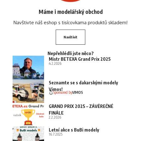
Máme i modelářský obchod
Navštivte náš eshop s tisícovkama produktů skladem!
Navštívit
Nepřehlédli jste něco?
Mistr BETEXA Grand Prix 2025
4.2.2026
Seznamte se s dakarskými modely
Vimos!
Sponsored by
VIMOS
GRAND PRIX 2025 – ZÁVĚREČNÉ
FINÁLE
2.2.2026
Letní akce s BuBi modely
16.7.2025