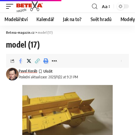
Aa
Modelářství
Kalendář
Jak na to?
Svět hradů
Modely 
Betexa-magazin.cz
>
model (17)
model (17)
Pavel Koráb
Poslední aktualizace: 2025/11/22 at 9:21 PM