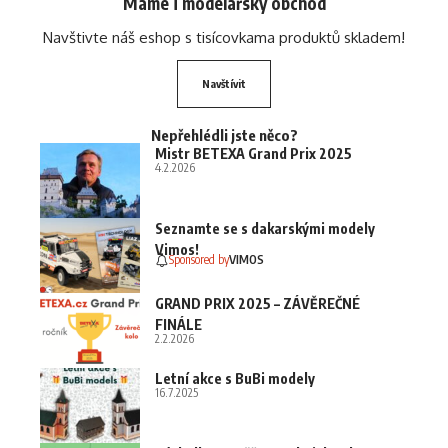
Máme i modelářský obchod
Navštivte náš eshop s tisícovkama produktů skladem!
Navštívit
Nepřehlédli jste něco?
Mistr BETEXA Grand Prix 2025
4.2.2026
Seznamte se s dakarskými modely
Vimos!
Sponsored by
VIMOS
GRAND PRIX 2025 – ZÁVĚREČNÉ
FINÁLE
2.2.2026
Letní akce s BuBi modely
16.7.2025