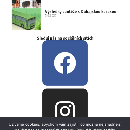
Výsledky soutěže s Dubajskou karosou
5.6.2025
Sleduj nás na sociálních sítích
Užíváme cookies, abychom vám zajistili co možná nejsnadnější