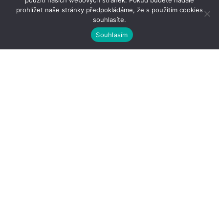
použití našich webových stránek. Pokud budete nadále
prohlížet naše stránky předpokládáme, že s použitím cookies
souhlasíte.
Souhlasím
Kontakty