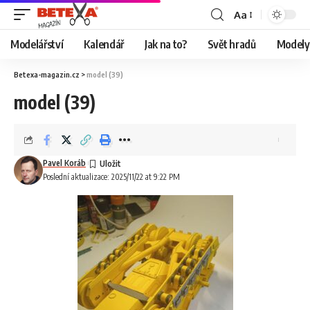
Aa
Modelářství
Kalendář
Jak na to?
Svět hradů
Modely 
Betexa-magazin.cz
>
model (39)
model (39)
Pavel Koráb
Poslední aktualizace: 2025/11/22 at 9:22 PM