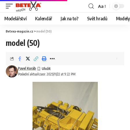
Aa
Modelářství
Kalendář
Jak na to?
Svět hradů
Modely 
Betexa-magazin.cz
>
model (50)
model (50)
Pavel Koráb
Poslední aktualizace: 2025/11/22 at 9:22 PM