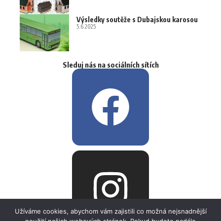
Výsledky soutěže s Dubajskou karosou
5.6.2025
Sleduj nás na sociálních sítích
Užíváme cookies, abychom vám zajistili co možná nejsnadnější