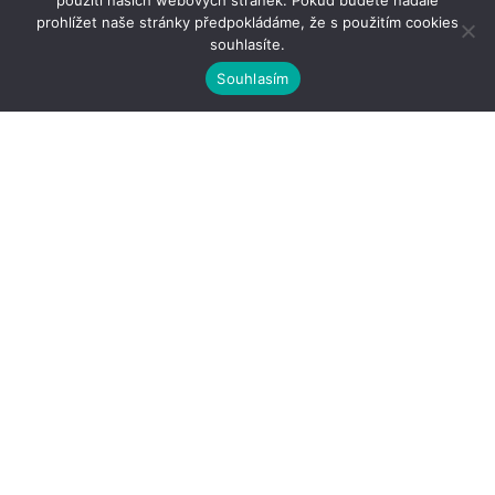
použití našich webových stránek. Pokud budete nadále
prohlížet naše stránky předpokládáme, že s použitím cookies
souhlasíte.
Souhlasím
Kontakty