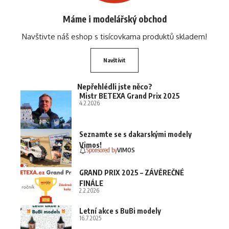
Máme i modelářský obchod
Navštivte náš eshop s tisícovkama produktů skladem!
Navštívit
Nepřehlédli jste něco?
Mistr BETEXA Grand Prix 2025
4.2.2026
Seznamte se s dakarskými modely
Vimos!
Sponsored by
VIMOS
GRAND PRIX 2025 – ZÁVĚREČNÉ
FINÁLE
2.2.2026
Letní akce s BuBi modely
16.7.2025