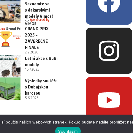
Seznamte se
s dakarskými
modely Vimos!
Sponsored by
VIMOS
GRAND PRIX
2025 –
ZÁVĚREČNÉ
FINÁLE
2.2.2026
Letní akce s BuBi
modely
16.7.2025
Výsledky soutěže
s Dubajskou
karosou
5.6.2025
jší použití našich webových stránek. Pokud budete nadále prohlížet naš
Souhlasím