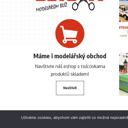
Máme i modelářský obchod
Navštivte náš eshop s tisícovkama
produktů skladem!
Navštívit
Užíváme cookies, abychom vám zajistili co možná nejsnadně