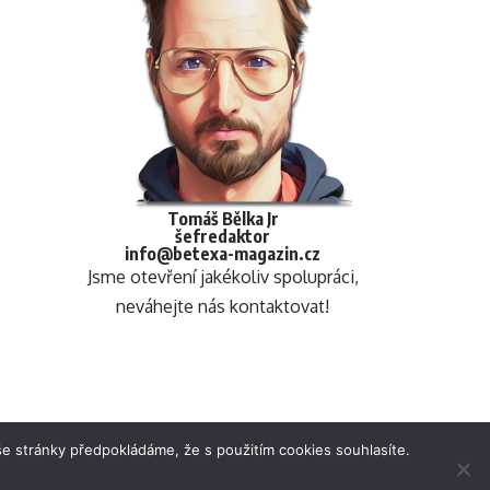
Tomáš Bělka Jr
šefredaktor
info@betexa-magazin.cz
Jsme otevření jakékoliv spolupráci,
neváhejte nás kontaktovat!
e stránky předpokládáme, že s použitím cookies souhlasíte.