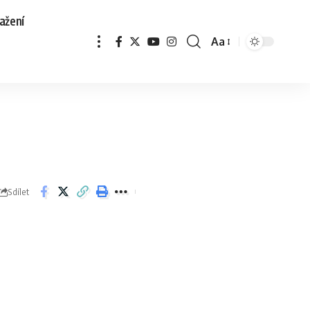
ažení
Aa
Sdílet