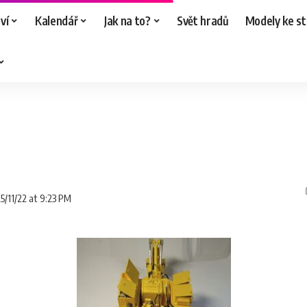
ví
Kalendář
Jak na to?
Svět hradů
Modely ke st
5/11/22 at 9:23 PM