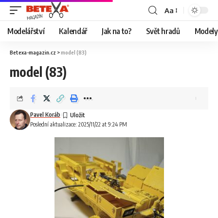
Aa
Modelářství
Kalendář
Jak na to?
Svět hradů
Modely 
Betexa-magazin.cz
>
model (83)
model (83)
Pavel Koráb
Poslední aktualizace: 2025/11/22 at 9:24 PM