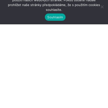
použití našich webových stránek. Pokud budete nadále
prohlížet naše stránky předpokládáme, že s použitím cookies
souhlasíte.
Souhlasím
Kontakty