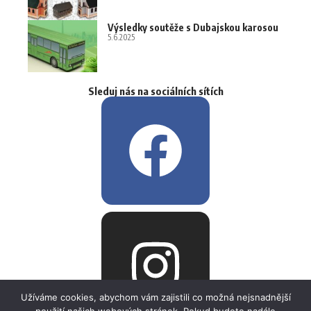
Výsledky soutěže s Dubajskou karosou
5.6.2025
Sleduj nás na sociálních sítích
Užíváme cookies, abychom vám zajistili co možná nejsnadnější