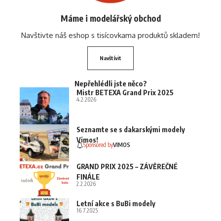
Máme i modelářský obchod
Navštivte náš eshop s tisícovkama produktů skladem!
Navštívit
Nepřehlédli jste něco?
Mistr BETEXA Grand Prix 2025
4.2.2026
Seznamte se s dakarskými modely
Vimos!
Sponsored by
VIMOS
GRAND PRIX 2025 – ZÁVĚREČNÉ
FINÁLE
2.2.2026
Letní akce s BuBi modely
16.7.2025