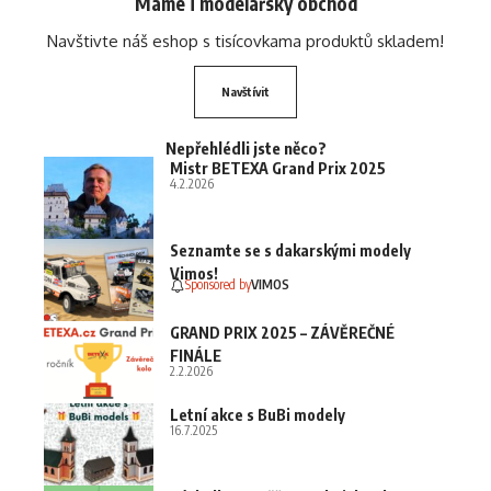
Máme i modelářský obchod
Navštivte náš eshop s tisícovkama produktů skladem!
Navštívit
Nepřehlédli jste něco?
Mistr BETEXA Grand Prix 2025
4.2.2026
Seznamte se s dakarskými modely
Vimos!
Sponsored by
VIMOS
GRAND PRIX 2025 – ZÁVĚREČNÉ
FINÁLE
2.2.2026
Letní akce s BuBi modely
16.7.2025