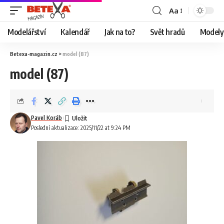
Aa
Modelářství
Kalendář
Jak na to?
Svět hradů
Modely 
Betexa-magazin.cz
>
model (87)
model (87)
Pavel Koráb
Poslední aktualizace: 2025/11/22 at 9:24 PM