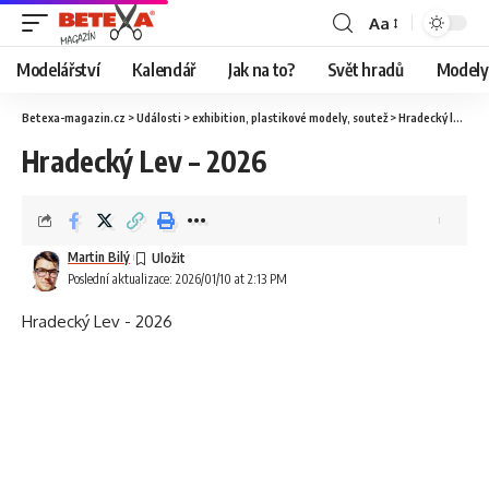
Aa
Modelářství
Kalendář
Jak na to?
Svět hradů
Modely 
Betexa-magazin.cz
>
Události
>
exhibition
,
plastikové modely
,
soutež
>
Hradecký lev 2026
Hradecký Lev – 2026
Martin Bilý
Poslední aktualizace: 2026/01/10 at 2:13 PM
Hradecký Lev - 2026