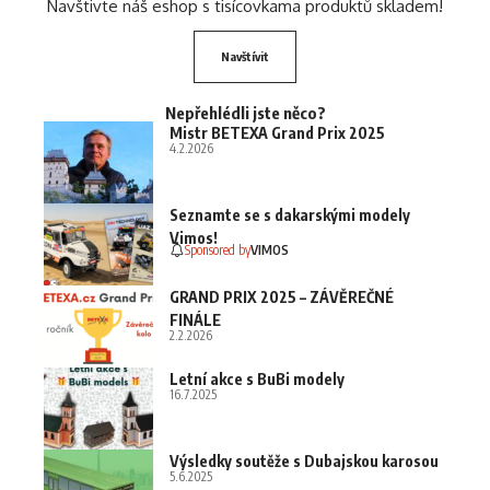
Navštivte náš eshop s tisícovkama produktů skladem!
Navštívit
Nepřehlédli jste něco?
Mistr BETEXA Grand Prix 2025
4.2.2026
Seznamte se s dakarskými modely
Vimos!
Sponsored by
VIMOS
GRAND PRIX 2025 – ZÁVĚREČNÉ
FINÁLE
2.2.2026
Letní akce s BuBi modely
16.7.2025
Výsledky soutěže s Dubajskou karosou
5.6.2025