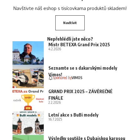
Navštivte náš eshop s tisícovkama produktů skladem!
Navštívit
Nepřehlédli jste něco?
Mistr BETEXA Grand Prix 2025
4.2.2026
Seznamte se s dakarskými modely
Vimos!
Sponsored by
VIMOS
GRAND PRIX 2025 – ZÁVĚREČNÉ
FINÁLE
2.2.2026
Letní akce s BuBi modely
16.7.2025
Výsledky soutěže s Dubajskou karosou