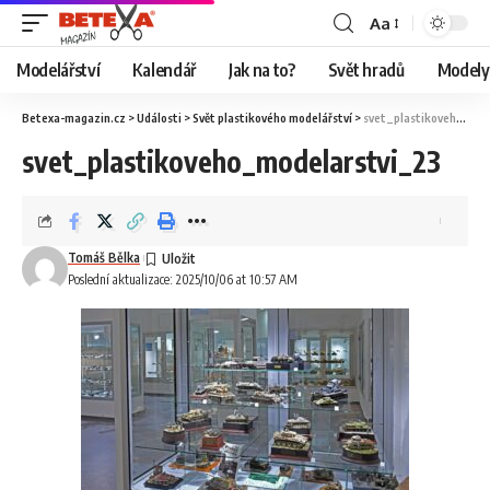
Aa
Modelářství
Kalendář
Jak na to?
Svět hradů
Modely 
Betexa-magazin.cz
>
Události
>
Svět plastikového modelářství
>
svet_plastikoveho_modelarstvi_23
svet_plastikoveho_modelarstvi_23
Tomáš Bělka
Poslední aktualizace: 2025/10/06 at 10:57 AM