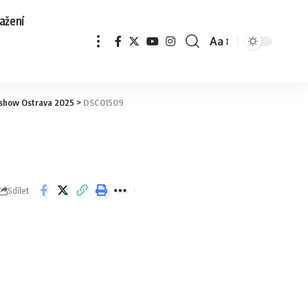
ažení
Aa
 show Ostrava 2025
>
DSC01509
Sdílet