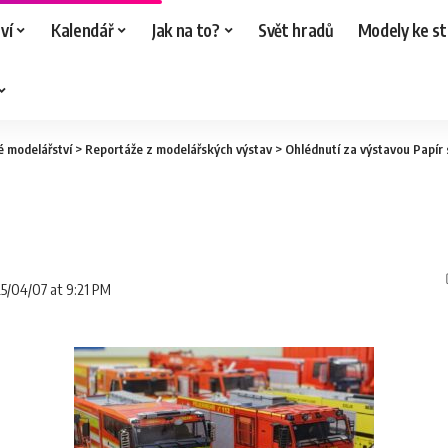
ví
Kalendář
Jak na to?
Svět hradů
Modely ke st
é modelářství
>
Reportáže z modelářských výstav
>
Ohlédnutí za výstavou Papír
25/04/07 at 9:21 PM