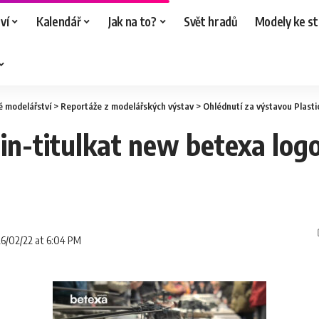
ví
Kalendář
Jak na to?
Svět hradů
Modely ke st
é modelářství
>
Reportáže z modelářských výstav
>
Ohlédnutí za výstavou Plasti
-titulkat new betexa log
26/02/22 at 6:04 PM