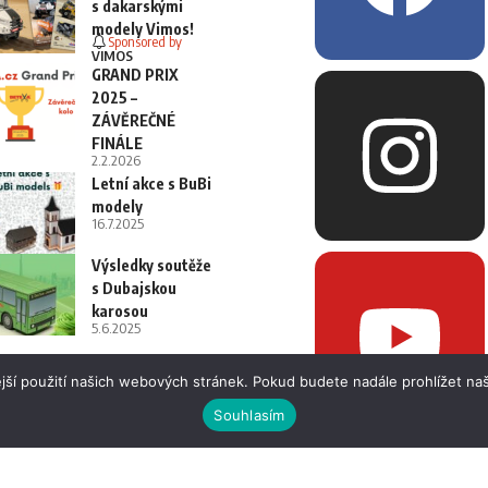
s dakarskými
modely Vimos!
Sponsored by
VIMOS
GRAND PRIX
2025 –
ZÁVĚREČNÉ
FINÁLE
2.2.2026
Letní akce s BuBi
modely
16.7.2025
Výsledky soutěže
s Dubajskou
karosou
5.6.2025
jší použití našich webových stránek. Pokud budete nadále prohlížet naš
Souhlasím
 i fotografií bez písemného souhlasu.