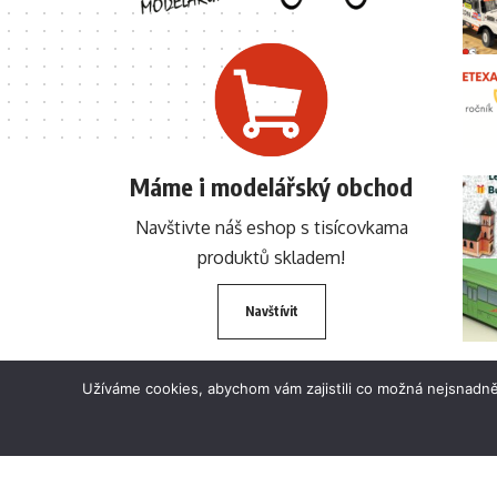
Máme i modelářský obchod
Navštivte náš eshop s tisícovkama
produktů skladem!
Navštívit
Užíváme cookies, abychom vám zajistili co možná nejsnadně
© 2024 BETEXA.cz Všechna práva vyhrazena. Zákaz používání textů