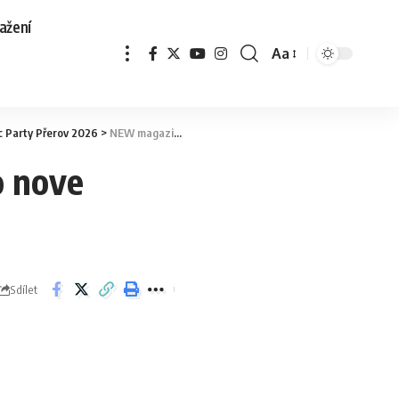
ažení
Aa
c Party Přerov 2026
>
NEW magazin-titulkat new betexa logo nove prerov
o nove
Sdílet