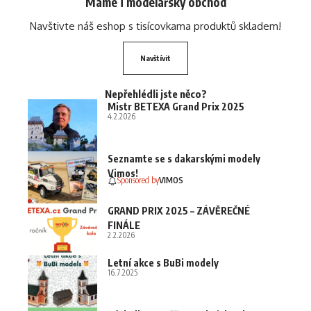
Máme i modelářský obchod
Navštivte náš eshop s tisícovkama produktů skladem!
Navštívit
Nepřehlédli jste něco?
Mistr BETEXA Grand Prix 2025
4.2.2026
Seznamte se s dakarskými modely
Vimos!
Sponsored by
VIMOS
GRAND PRIX 2025 – ZÁVĚREČNÉ
FINÁLE
2.2.2026
Letní akce s BuBi modely
16.7.2025