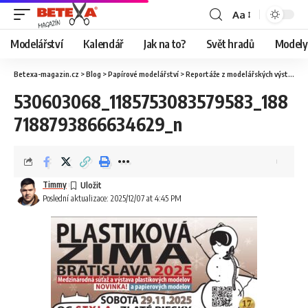
Aa
Modelářství
Kalendář
Jak na to?
Svět hradů
Modely 
Betexa-magazin.cz
>
Blog
>
Papírové modelářství
>
Reportáže z modelářských výstav
>
O
530603068_1185753083579583_188
7188793866634629_n
Timmy
Poslední aktualizace: 2025/12/07 at 4:45 PM