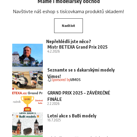
Máme i modelářský obchod
Navštivte náš eshop s tisícovkama produktů skladem!
Navštívit
Nepřehlédli jste něco?
Mistr BETEXA Grand Prix 2025
4.2.2026
Seznamte se s dakarskými modely
Vimos!
Sponsored by
VIMOS
GRAND PRIX 2025 – ZÁVĚREČNÉ
FINÁLE
2.2.2026
Letní akce s BuBi modely
16.7.2025