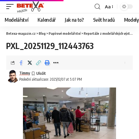
Aa
Modelářství
Kalendář
Jak na to?
Svět hradů
Modely 
Betexa-magazin.cz
>
Blog
>
Papírové modelářství
>
Reportáže z modelářských výstav
>
O
PXL_20251129_112443763
Timmy
Poslední aktualizace: 2025/12/07 at 5:07 PM