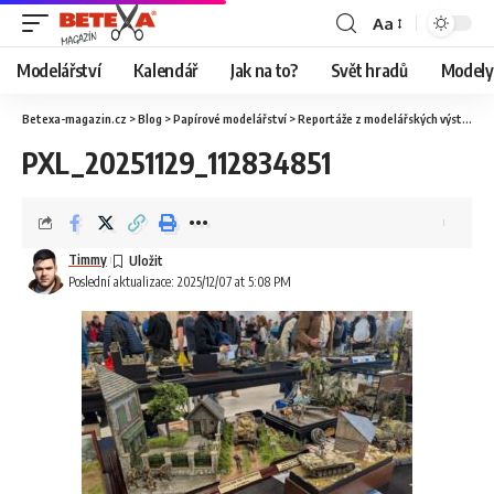
Aa
Modelářství
Kalendář
Jak na to?
Svět hradů
Modely 
Betexa-magazin.cz
>
Blog
>
Papírové modelářství
>
Reportáže z modelářských výstav
>
O
PXL_20251129_112834851
Timmy
Poslední aktualizace: 2025/12/07 at 5:08 PM