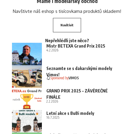
Máme i modelářský obchod
Navštivte náš eshop s tisícovkama produktů skladem!
Navštívit
Nepřehlédli jste něco?
Mistr BETEXA Grand Prix 2025
4.2.2026
Seznamte se s dakarskými modely
Vimos!
Sponsored by
VIMOS
GRAND PRIX 2025 – ZÁVĚREČNÉ
FINÁLE
2.2.2026
Letní akce s BuBi modely
16.7.2025