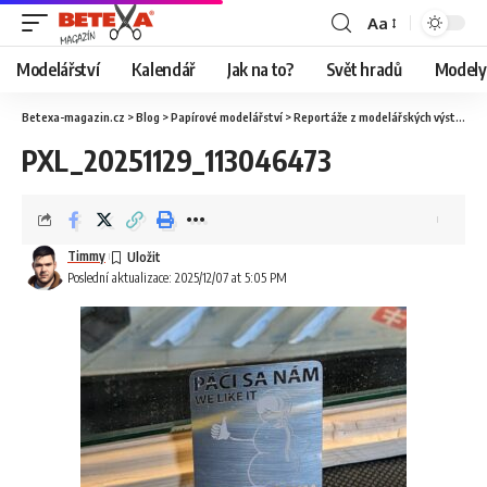
Aa
Modelářství
Kalendář
Jak na to?
Svět hradů
Modely 
Betexa-magazin.cz
>
Blog
>
Papírové modelářství
>
Reportáže z modelářských výstav
>
O
PXL_20251129_113046473
Timmy
Poslední aktualizace: 2025/12/07 at 5:05 PM