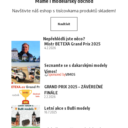
Máme i modelářský obchod
Navštivte náš eshop s tisícovkama produktů skladem!
Navštívit
Nepřehlédli jste něco?
Mistr BETEXA Grand Prix 2025
4.2.2026
Seznamte se s dakarskými modely
Vimos!
Sponsored by
VIMOS
GRAND PRIX 2025 – ZÁVĚREČNÉ
FINÁLE
2.2.2026
Letní akce s BuBi modely
16.7.2025