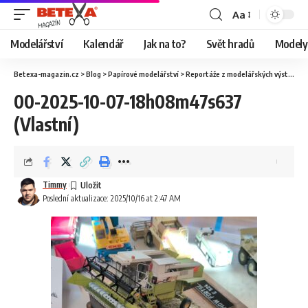
Aa
Modelářství
Kalendář
Jak na to?
Svět hradů
Modely 
Betexa-magazin.cz
>
Blog
>
Papírové modelářství
>
Reportáže z modelářských výstav
>
O
00-2025-10-07-18h08m47s637
(Vlastní)
Timmy
Poslední aktualizace: 2025/10/16 at 2:47 AM