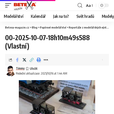
Aa
Modelářství
Kalendář
Jak na to?
Svět hradů
Modely 
Betexa-magazin.cz
>
Blog
>
Papírové modelářství
>
Reportáže z modelářských výstav
>
O
00-2025-10-07-18h10m49s588
(Vlastní)
Timmy
Poslední aktualizace: 2025/10/16 at 1:44 AM