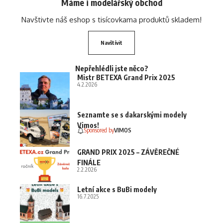
Máme i modelářský obchod
Navštivte náš eshop s tisícovkama produktů skladem!
Navštívit
Nepřehlédli jste něco?
Mistr BETEXA Grand Prix 2025
4.2.2026
Seznamte se s dakarskými modely
Vimos!
Sponsored by
VIMOS
GRAND PRIX 2025 – ZÁVĚREČNÉ
FINÁLE
2.2.2026
Letní akce s BuBi modely
16.7.2025