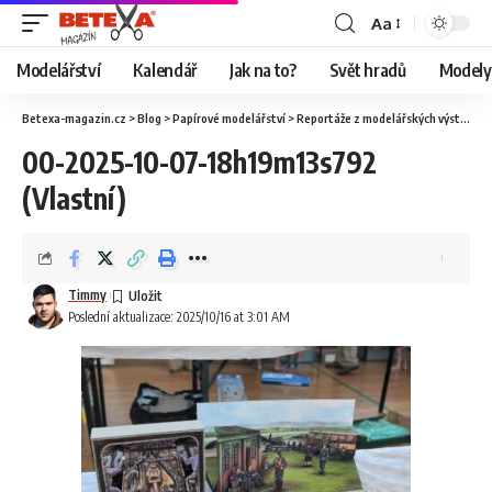
Aa
Modelářství
Kalendář
Jak na to?
Svět hradů
Modely 
Betexa-magazin.cz
>
Blog
>
Papírové modelářství
>
Reportáže z modelářských výstav
>
O
00-2025-10-07-18h19m13s792
(Vlastní)
Timmy
Poslední aktualizace: 2025/10/16 at 3:01 AM