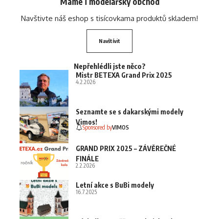
Máme i modelářský obchod
Navštivte náš eshop s tisícovkama produktů skladem!
Navštívit
Nepřehlédli jste něco?
Mistr BETEXA Grand Prix 2025
4.2.2026
Seznamte se s dakarskými modely
Vimos!
Sponsored by
VIMOS
GRAND PRIX 2025 – ZÁVĚREČNÉ
FINÁLE
2.2.2026
Letní akce s BuBi modely
16.7.2025