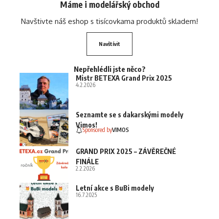
Máme i modelářský obchod
Navštivte náš eshop s tisícovkama produktů skladem!
Navštívit
Nepřehlédli jste něco?
Mistr BETEXA Grand Prix 2025
4.2.2026
Seznamte se s dakarskými modely
Vimos!
Sponsored by
VIMOS
GRAND PRIX 2025 – ZÁVĚREČNÉ
FINÁLE
2.2.2026
Letní akce s BuBi modely
16.7.2025