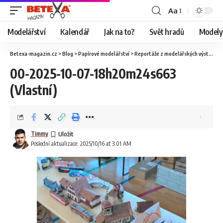
Aa
Modelářství
Kalendář
Jak na to?
Svět hradů
Modely 
Betexa-magazin.cz
>
Blog
>
Papírové modelářství
>
Reportáže z modelářských výstav
>
O
00-2025-10-07-18h20m24s663
(Vlastní)
Timmy
Poslední aktualizace: 2025/10/16 at 3:01 AM