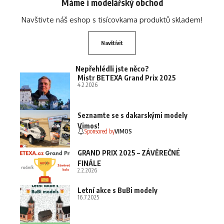
Máme i modelářský obchod
Navštivte náš eshop s tisícovkama produktů skladem!
Navštívit
Nepřehlédli jste něco?
Mistr BETEXA Grand Prix 2025
4.2.2026
Seznamte se s dakarskými modely
Vimos!
Sponsored by
VIMOS
GRAND PRIX 2025 – ZÁVĚREČNÉ
FINÁLE
2.2.2026
Letní akce s BuBi modely
16.7.2025