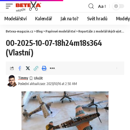
Aa
Modelářství
Kalendář
Jak na to?
Svět hradů
Modely 
Betexa-magazin.cz
>
Blog
>
Papírové modelářství
>
Reportáže z modelářských výstav
>
O
00-2025-10-07-18h24m18s364
(Vlastní)
Timmy
Poslední aktualizace: 2025/10/16 at 2:50 AM