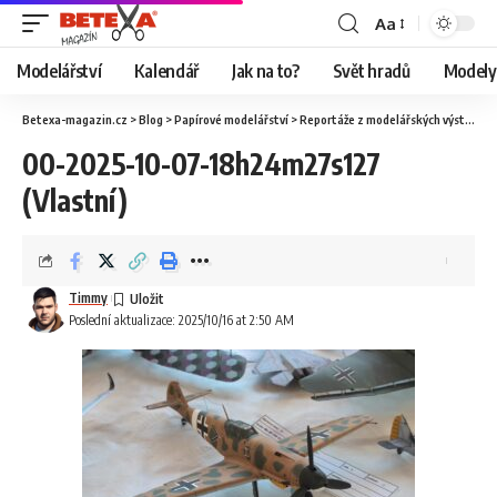
Aa
Modelářství
Kalendář
Jak na to?
Svět hradů
Modely 
Betexa-magazin.cz
>
Blog
>
Papírové modelářství
>
Reportáže z modelářských výstav
>
O
00-2025-10-07-18h24m27s127
(Vlastní)
Timmy
Poslední aktualizace: 2025/10/16 at 2:50 AM