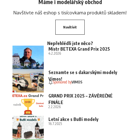
Máme i modelářský obchod
Navštivte náš eshop s tisícovkama produktů skladem!
Navštívit
Nepřehlédli jste něco?
Mistr BETEXA Grand Prix 2025
4.2.2026
Seznamte se s dakarskými modely
Vimos!
Sponsored by
VIMOS
GRAND PRIX 2025 – ZÁVĚREČNÉ
FINÁLE
2.2.2026
Letní akce s BuBi modely
16.7.2025