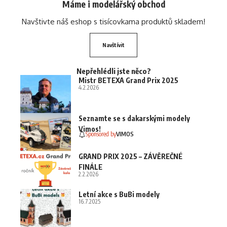
Máme i modelářský obchod
Navštivte náš eshop s tisícovkama produktů skladem!
Navštívit
Nepřehlédli jste něco?
Mistr BETEXA Grand Prix 2025
4.2.2026
Seznamte se s dakarskými modely
Vimos!
Sponsored by
VIMOS
GRAND PRIX 2025 – ZÁVĚREČNÉ
FINÁLE
2.2.2026
Letní akce s BuBi modely
16.7.2025