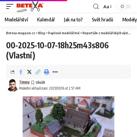
Aa
Modelářství
Kalendář
Jak na to?
Svět hradů
Modely 
Betexa-magazin.cz
>
Blog
>
Papírové modelářství
>
Reportáže z modelářských výstav
>
O
00-2025-10-07-18h25m43s806
(Vlastní)
Timmy
Poslední aktualizace: 2025/10/16 at 2:57 AM