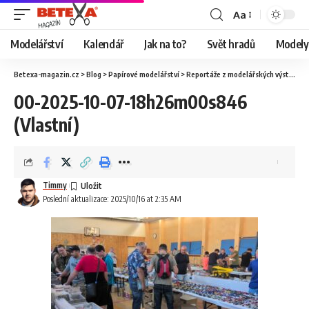
Aa
Modelářství
Kalendář
Jak na to?
Svět hradů
Modely 
Betexa-magazin.cz
>
Blog
>
Papírové modelářství
>
Reportáže z modelářských výstav
>
O
00-2025-10-07-18h26m00s846
(Vlastní)
Timmy
Poslední aktualizace: 2025/10/16 at 2:35 AM