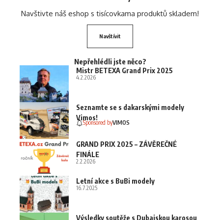
Navštivte náš eshop s tisícovkama produktů skladem!
Navštívit
Nepřehlédli jste něco?
Mistr BETEXA Grand Prix 2025
4.2.2026
Seznamte se s dakarskými modely
Vimos!
Sponsored by
VIMOS
GRAND PRIX 2025 – ZÁVĚREČNÉ
FINÁLE
2.2.2026
Letní akce s BuBi modely
16.7.2025
Výsledky soutěže s Dubajskou karosou