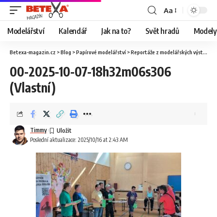
Aa
Modelářství
Kalendář
Jak na to?
Svět hradů
Modely 
Betexa-magazin.cz
>
Blog
>
Papírové modelářství
>
Reportáže z modelářských výstav
>
O
00-2025-10-07-18h32m06s306
(Vlastní)
Timmy
Poslední aktualizace: 2025/10/16 at 2:43 AM