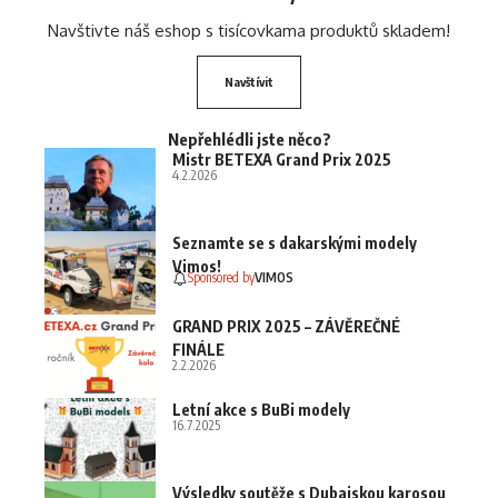
Navštivte náš eshop s tisícovkama produktů skladem!
Navštívit
Nepřehlédli jste něco?
Mistr BETEXA Grand Prix 2025
4.2.2026
Seznamte se s dakarskými modely
Vimos!
Sponsored by
VIMOS
GRAND PRIX 2025 – ZÁVĚREČNÉ
FINÁLE
2.2.2026
Letní akce s BuBi modely
16.7.2025
Výsledky soutěže s Dubajskou karosou