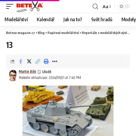
Aa
Modelářství
Kalendář
Jak na to?
Svět hradů
Modely 
Betexa-magazin.cz
>
Blog
>
Papírové modelářství
>
Reportáže z modelářských výstav
>
O
13
Martin Bilý
Poslední aktualizace: 2024/09/21 at 7:40 PM