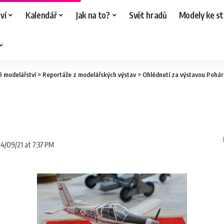
ví
Kalendář
Jak na to?
Svět hradů
Modely ke st
é modelářství
>
Reportáže z modelářských výstav
>
Ohlédnutí za výstavou Pohár
24/09/21 at 7:37 PM