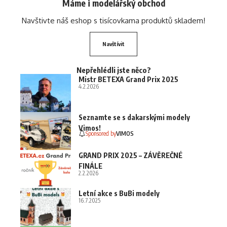
Máme i modelářský obchod
Navštivte náš eshop s tisícovkama produktů skladem!
Navštívit
Nepřehlédli jste něco?
Mistr BETEXA Grand Prix 2025
4.2.2026
Seznamte se s dakarskými modely
Vimos!
Sponsored by
VIMOS
GRAND PRIX 2025 – ZÁVĚREČNÉ
FINÁLE
2.2.2026
Letní akce s BuBi modely
16.7.2025