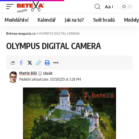
Aa
Modelářství
Kalendář
Jak na to?
Svět hradů
Modely 
Betexa-magazin.cz
>
OLYMPUS DIGITAL CAMERA
OLYMPUS DIGITAL CAMERA
Martin Bilý
Poslední aktualizace: 2025/12/29 at 5:28 PM