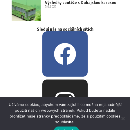
Výsledky soutěže s Dubajskou karosou
5.6.2025
Sleduj nás na sociálních sítích
Užíváme cookies, abychom vám zajistili co možná nejsnadnější
použití našich webových stránek. Pokud budete nadále
prohlížet naše stránky předpokládáme, že s použitím cookies
souhlasíte.