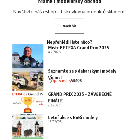
Máme i modelářský obchod
Navštivte náš eshop s tisícovkama produktů skladem!
Navštívit
Nepřehlédli jste něco?
Mistr BETEXA Grand Prix 2025
4.2.2026
Seznamte se s dakarskými modely
Vimos!
Sponsored by
VIMOS
GRAND PRIX 2025 – ZÁVĚREČNÉ
FINÁLE
2.2.2026
Letní akce s BuBi modely
16.7.2025