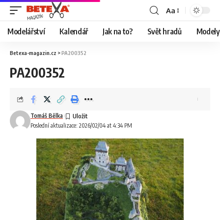
Aa
Modelářství
Kalendář
Jak na to?
Svět hradů
Modely 
Betexa-magazin.cz
>
PA200352
PA200352
Tomáš Bělka
Poslední aktualizace: 2026/02/04 at 4:34 PM