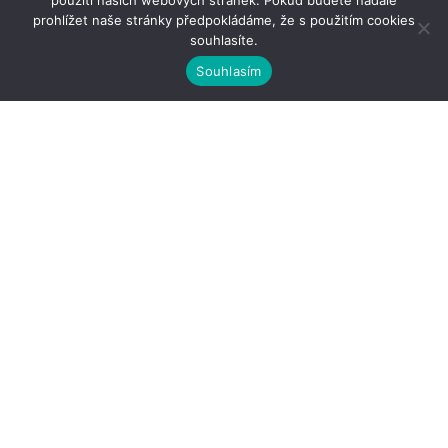
použití našich webových stránek. Pokud budete nadále
prohlížet naše stránky předpokládáme, že s použitím cookies
souhlasíte.
Souhlasím
Kontakty