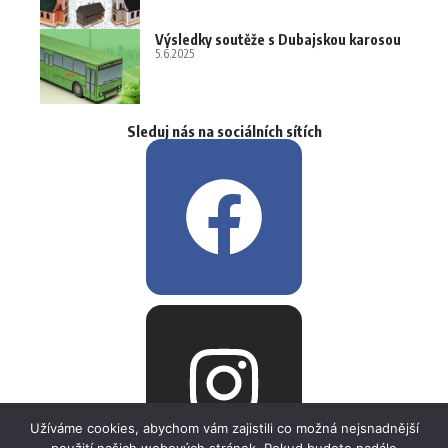
Výsledky soutěže s Dubajskou karosou
5.6.2025
Sleduj nás na sociálních sítích
Užíváme cookies, abychom vám zajistili co možná nejsnadnější