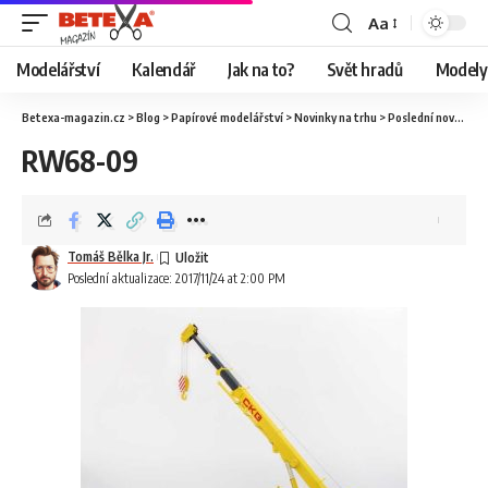
Aa
Modelářství
Kalendář
Jak na to?
Svět hradů
Modely 
Betexa-magazin.cz
>
Blog
>
Papírové modelářství
>
Novinky na trhu
>
Poslední novinky pod stromeček
RW68-09
Tomáš Bělka Jr.
Poslední aktualizace: 2017/11/24 at 2:00 PM