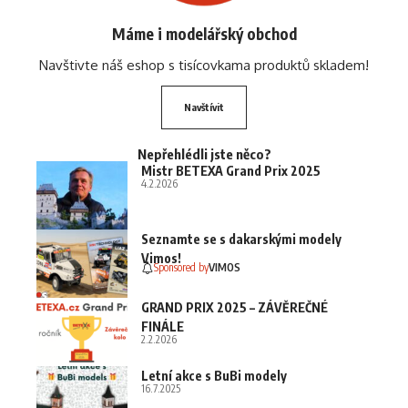
Máme i modelářský obchod
Navštivte náš eshop s tisícovkama produktů skladem!
Navštívit
Nepřehlédli jste něco?
Mistr BETEXA Grand Prix 2025
4.2.2026
Seznamte se s dakarskými modely
Vimos!
Sponsored by
VIMOS
GRAND PRIX 2025 – ZÁVĚREČNÉ
FINÁLE
2.2.2026
Letní akce s BuBi modely
16.7.2025