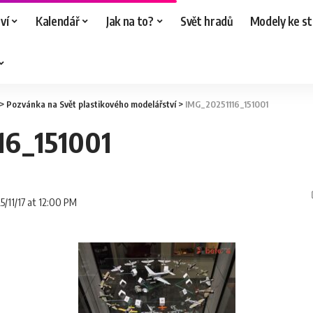
ví
Kalendář
Jak na to?
Svět hradů
Modely ke st
>
Pozvánka na Svět plastikového modelářství
>
IMG_20251116_151001
16_151001
5/11/17 at 12:00 PM