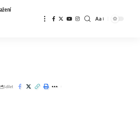
ažení
Aa
Sdílet