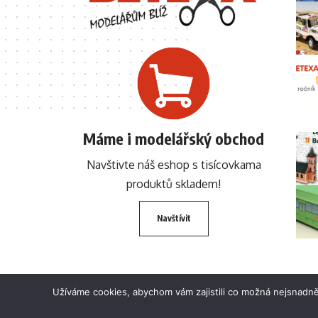
Máme i modelářský obchod
Navštivte náš eshop s tisícovkama
produktů skladem!
Navštívit
Užíváme cookies, abychom vám zajistili co možná nejsnadně