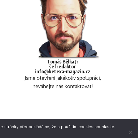
Tomáš Bělka Jr
šefredaktor
info@betexa-magazin.cz
Jsme otevření jakékoliv spolupráci,
neváhejte nás kontaktovat!
e stránky předpokládáme, že s použitím cookies souhlasíte.