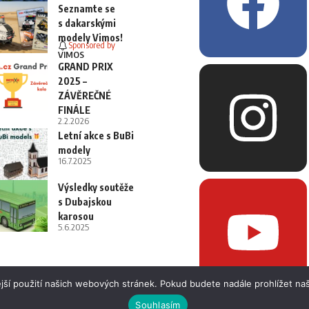
Seznamte se
s dakarskými
modely Vimos!
Sponsored by
VIMOS
GRAND PRIX
2025 –
ZÁVĚREČNÉ
FINÁLE
2.2.2026
Letní akce s BuBi
modely
16.7.2025
Výsledky soutěže
s Dubajskou
karosou
5.6.2025
jší použití našich webových stránek. Pokud budete nadále prohlížet naš
Souhlasím